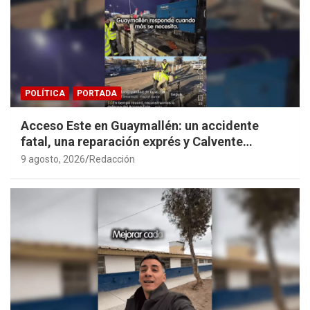
POLÍTICA
PORTADA
Acceso Este en Guaymallén: un accidente
fatal, una reparación exprés y Calvente
haciendo propaganda personal
9 agosto, 2026
Redacción