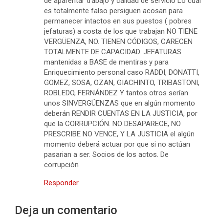
de aparentar trabajo y calidad de servicio Lo cual
es totalmente falso persiguen acosan para
permanecer intactos en sus puestos ( pobres
jefaturas) a costa de los que trabajan NO TIENE
VERGÜENZA, NO. TIENEN CÓDIGOS, CARECEN
TOTALMENTE DE CAPACIDAD. JEFATURAS
mantenidas a BASE de mentiras y para
Enriquecimiento personal caso RADDI, DONATTI,
GOMEZ, SOSA, OZAN, GIACHINTO, TRIBASTONI,
ROBLEDO, FERNÁNDEZ Y tantos otros serían
unos SINVERGÜENZAS que en algún momento
deberán RENDIR CUENTAS EN LA JUSTICIA, por
que la CORRUPCIÓN. NO DESAPARECE, NO
PRESCRIBE NO VENCE, Y LA JUSTICIA el algún
momento deberá actuar por que si no actúan
pasarian a ser. Socios de los actos. De
corrupción
Responder
Deja un comentario