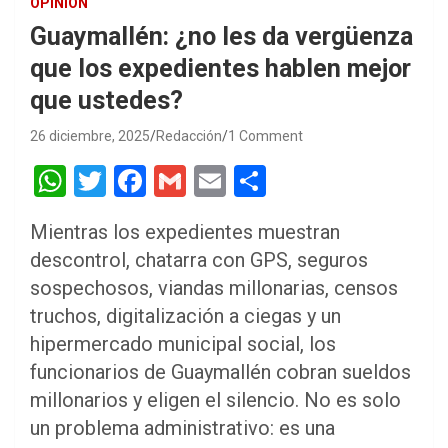
OPINIÓN
Guaymallén: ¿no les da vergüenza
que los expedientes hablen mejor
que ustedes?
26 diciembre, 2025
Redacción
1 Comment
W
T
F
G
E
S
h
wi
a
m
m
h
Mientras los expedientes muestran
at
tt
ce
ail
ail
ar
descontrol, chatarra con GPS, seguros
s
er
b
e
sospechosos, viandas millonarias, censos
A
o
truchos, digitalización a ciegas y un
p
o
hipermercado municipal social, los
p
k
funcionarios de Guaymallén cobran sueldos
millonarios y eligen el silencio. No es solo
un problema administrativo: es una