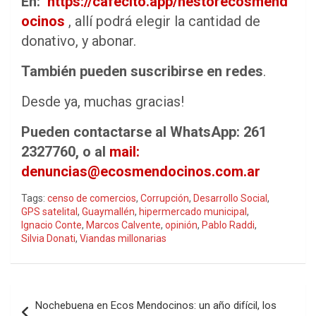
En:
https://cafecito.app/nestorecosmend
ocinos
, allí podrá elegir la cantidad de
donativo, y abonar.
También pueden suscribirse en redes
.
Desde ya, muchas gracias!
Pueden contactarse al WhatsApp: 261
2327760, o al
mail:
denuncias@ecosmendocinos.com.ar
Tags:
censo de comercios
,
Corrupción
,
Desarrollo Social
,
GPS satelital
,
Guaymallén
,
hipermercado municipal
,
Ignacio Conte
,
Marcos Calvente
,
opinión
,
Pablo Raddi
,
Silvia Donati
,
Viandas millonarias
Navegación
Nochebuena en Ecos Mendocinos: un año difícil, los