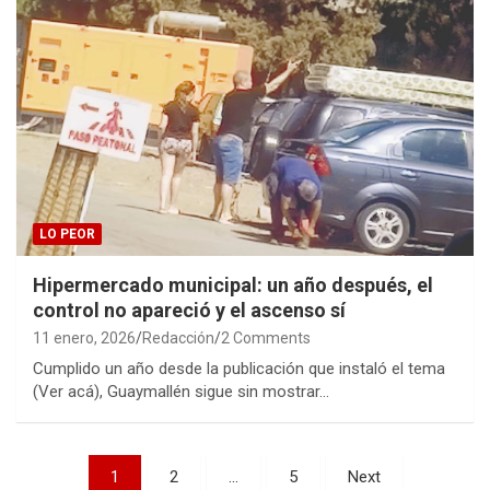
LO PEOR
Hipermercado municipal: un año después, el
control no apareció y el ascenso sí
11 enero, 2026
Redacción
2 Comments
Cumplido un año desde la publicación que instaló el tema
(Ver acá), Guaymallén sigue sin mostrar…
Paginación
1
2
…
5
Next