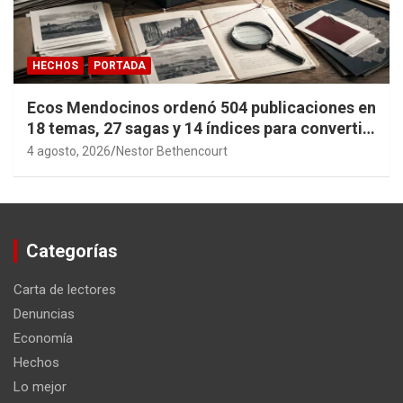
HECHOS
PORTADA
Ecos Mendocinos ordenó 504 publicaciones en
18 temas, 27 sagas y 14 índices para convertir
años de investigación en memoria pública
4 agosto, 2026
Nestor Bethencourt
accesible.
Categorías
Carta de lectores
Denuncias
Economía
Hechos
Lo mejor