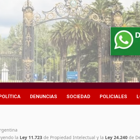
POLÍTICA
DENUNCIAS
SOCIEDAD
POLICIALES
L
rgentina
luyendo la
Ley 11.723
de Propiedad Intelectual y la
Ley 24.240
de De