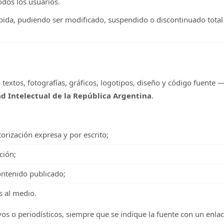
odos los usuarios.
umpida, pudiendo ser modificado, suspendido o discontinuado tota
 textos, fotografías, gráficos, logotipos, diseño y código fuent
d Intelectual de la República Argentina
.
torización expresa y por escrito;
ción;
contenido publicado;
s al medio.
vos o periodísticos, siempre que se indique la fuente con un enlace