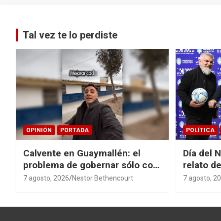
Tal vez te lo perdiste
OPINIÓN
PORTADA
POLÍTICA
Calvente en Guaymallén: el
Día del 
problema de gobernar sólo con
relato de
buenas noticias
derroche
7 agosto, 2026
Nestor Bethencourt
7 agosto, 2