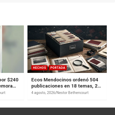
HECHOS
PORTADA
por $240
Ecos Mendocinos ordenó 504
demora
publicaciones en 18 temas, 27
sagas y 14 índices para
ourt
4 agosto, 2026
Nestor Bethencourt
convertir años de investigación
en memoria pública accesible.