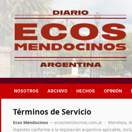
Skip
to
content
Medio independiente de Mendoza dedicado a investigaciones,
Ecos Mendocinos
expedientes oficiales y control de la gestión pública en
Guaymallén y la provincia.
NOSOTROS
ARCHIVO
HECHOS
OPINIÓN
Términos de Servicio
Ecos Mendocinos
— ecosmendocinos.com.ar · Mendoza, A
Vigentes conforme a la legislación argentina aplicable, inc