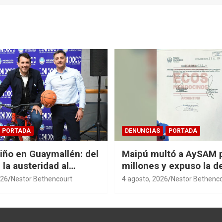
PORTADA
DENUNCIAS
PORTADA
Niño en Guaymallén: del
Maipú multó a AySAM 
 la austeridad al
millones y expuso la 
 de $74 millones
cloacal en Guaymallén
026
Nestor Bethencourt
4 agosto, 2026
Nestor Bethenc