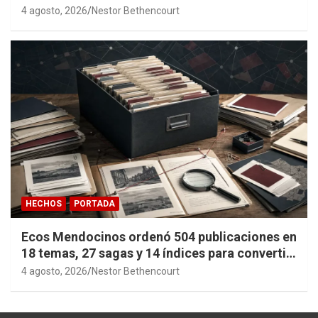
4 agosto, 2026
Nestor Bethencourt
HECHOS
PORTADA
Ecos Mendocinos ordenó 504 publicaciones en
18 temas, 27 sagas y 14 índices para convertir
años de investigación en memoria pública
4 agosto, 2026
Nestor Bethencourt
accesible.