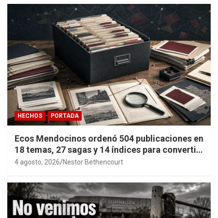
HECHOS
PORTADA
Ecos Mendocinos ordenó 504 publicaciones en
18 temas, 27 sagas y 14 índices para convertir
años de investigación en memoria pública
4 agosto, 2026
Nestor Bethencourt
accesible.