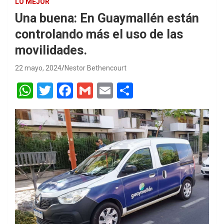
LO MEJOR
Una buena: En Guaymallén están
controlando más el uso de las
movilidades.
22 mayo, 2024
Nestor Bethencourt
W
T
F
G
E
S
h
wi
a
m
m
h
at
tt
ce
ail
ail
ar
s
er
b
e
A
o
p
o
p
k