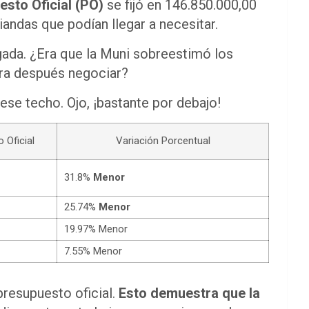
sto Oficial (PO)
se fijó en 146.850.000,00
iandas que podían llegar a necesitar.
sgada. ¿Era que la Muni sobreestimó los
ra después negociar?
se techo. Ojo, ¡bastante por debajo!
 Oficial
Variación Porcentual
31.8%
Menor
25.74%
Menor
19.97% Menor
7.55% Menor
presupuesto oficial.
Esto demuestra que la