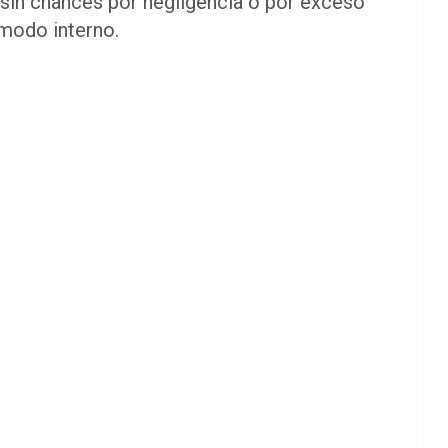
 sin chances por negligencia o por exceso
omodo interno.