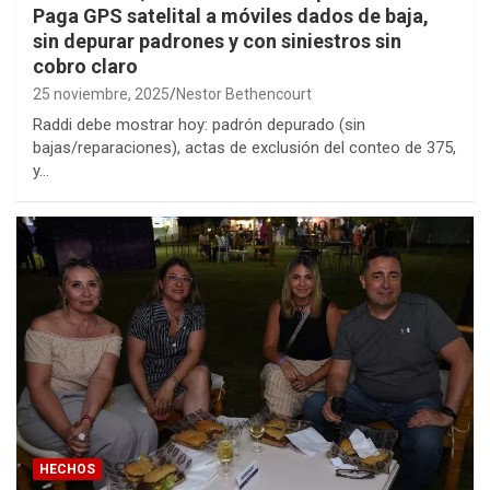
Paga GPS satelital a móviles dados de baja,
sin depurar padrones y con siniestros sin
cobro claro
25 noviembre, 2025
Nestor Bethencourt
Raddi debe mostrar hoy: padrón depurado (sin
bajas/reparaciones), actas de exclusión del conteo de 375,
y…
HECHOS