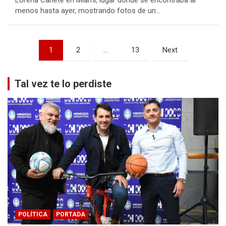
Lorena Cañete en Miami, lugar donde se encontraba al
menos hasta ayer, mostrando fotos de un…
Paginación
1
2
…
13
Next
de
entradas
Tal vez te lo perdiste
POLÍTICA
PORTADA