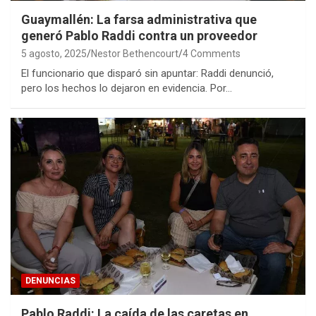
Guaymallén: La farsa administrativa que
generó Pablo Raddi contra un proveedor
5 agosto, 2025
Nestor Bethencourt
4 Comments
El funcionario que disparó sin apuntar: Raddi denunció,
pero los hechos lo dejaron en evidencia. Por…
DENUNCIAS
Pablo Raddi: La caída de las caretas en