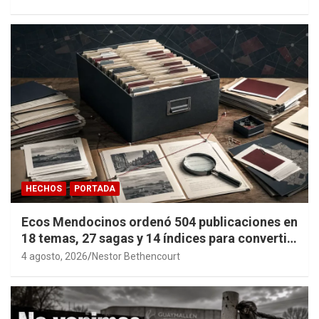
HECHOS
PORTADA
Ecos Mendocinos ordenó 504 publicaciones en
18 temas, 27 sagas y 14 índices para convertir
años de investigación en memoria pública
4 agosto, 2026
Nestor Bethencourt
accesible.