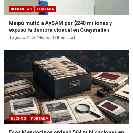
DENUNCIAS
PORTADA
Maipú multó a AySAM por $240 millones y
expuso la demora cloacal en Guaymallén
4 agosto, 2026
Nestor Bethencourt
HECHOS
PORTADA
Ecos Mendocinos ordenó 504 publicaciones en