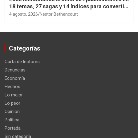
18 temas, 27 sagas y 14 índices para convertir
años de investigación en memoria pública
4 agosto, 2026
Nestor Bethencourt
accesible.
Categorías
Carta de lectores
Denuncias
Economía
Hechos
Lo mejor
Lo peor
Opinión
Política
Portada
Sin categoría