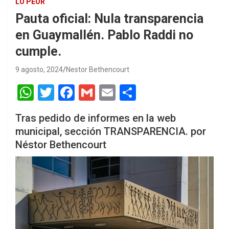
LO PEOR
Pauta oficial: Nula transparencia
en Guaymallén. Pablo Raddi no
cumple.
9 agosto, 2024
Nestor Bethencourt
W
T
F
G
E
S
h
wi
a
m
m
h
Tras pedido de informes en la web
at
tt
ce
ail
ail
ar
municipal, sección TRANSPARENCIA. por
s
er
b
e
Néstor Bethencourt
A
o
p
o
p
k