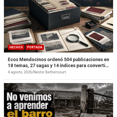
HECHOS
PORTADA
Ecos Mendocinos ordenó 504 publicaciones en
18 temas, 27 sagas y 14 índices para convertir
años de investigación en memoria pública
4 agosto, 2026
Nestor Bethencourt
accesible.