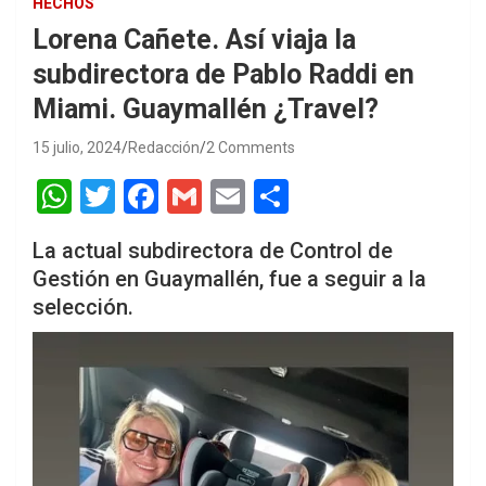
HECHOS
Lorena Cañete. Así viaja la
subdirectora de Pablo Raddi en
Miami. Guaymallén ¿Travel?
15 julio, 2024
Redacción
2 Comments
W
T
F
G
E
S
h
wi
a
m
m
h
La actual subdirectora de Control de
at
tt
ce
ail
ail
ar
Gestión en Guaymallén, fue a seguir a la
s
er
b
e
selección.
A
o
p
o
p
k