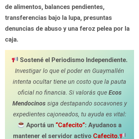
p
o
de alimentos, balances pendientes,
p
k
transferencias bajo la lupa, presuntas
denuncias de abuso y una feroz pelea por la
caja.
Sostené el Periodismo Independiente.
Investigar lo que el poder en Guaymallén
intenta ocultar tiene un costo que la pauta
oficial no financia. Si valorás que
Ecos
Mendocinos
siga destapando socavones y
expedientes cajoneados, tu ayuda es vital:
Aportá un
“Cafecito”
: Ayudanos a
mantener el servidor activo
Cafecito
.