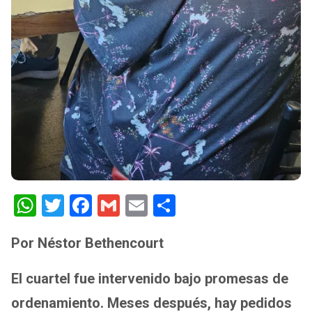
W
T
F
G
E
S
h
wi
a
m
m
h
Por Néstor Bethencourt
at
tt
ce
ail
ail
ar
s
er
b
e
El cuartel fue intervenido bajo promesas de
A
o
ordenamiento. Meses después, hay pedidos