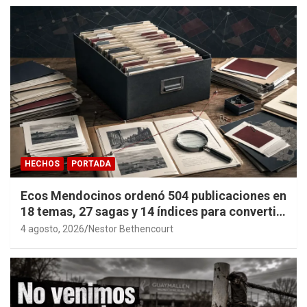
HECHOS
PORTADA
Ecos Mendocinos ordenó 504 publicaciones en
18 temas, 27 sagas y 14 índices para convertir
años de investigación en memoria pública
4 agosto, 2026
Nestor Bethencourt
accesible.