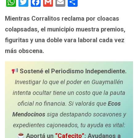
W
T
F
G
E
S
h
wi
a
m
m
h
Mientras Corralitos reclama por cloacas
at
tt
ce
ail
ail
ar
colapsadas, el municipio muestra premios,
s
er
b
e
A
o
figuritas y una doble vara laboral cada vez
p
o
más obscena.
p
k
Sostené el Periodismo Independiente.
Investigar lo que el poder en Guaymallén
intenta ocultar tiene un costo que la pauta
oficial no financia. Si valorás que
Ecos
Mendocinos
siga destapando socavones y
expedientes cajoneados, tu ayuda es vital:
Aportá un
“Cafecito”
: Ayudanos a