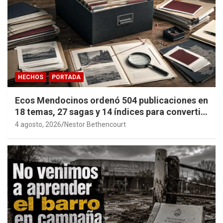
HECHOS
PORTADA
Ecos Mendocinos ordenó 504 publicaciones en
18 temas, 27 sagas y 14 índices para convertir
años de investigación en memoria pública
4 agosto, 2026
Nestor Bethencourt
accesible.