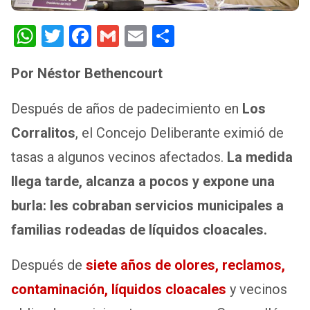
W
T
F
G
E
S
h
wi
a
m
m
h
Por Néstor Bethencourt
at
tt
ce
ail
ail
ar
s
er
b
e
Después de años de padecimiento en
Los
A
o
Corralitos
, el Concejo Deliberante eximió de
p
o
tasas a algunos vecinos afectados.
La medida
p
k
llega tarde, alcanza a pocos y expone una
burla: les cobraban servicios municipales a
familias rodeadas de líquidos cloacales.
Después de
siete años de olores, reclamos,
contaminación, líquidos cloacales
y vecinos