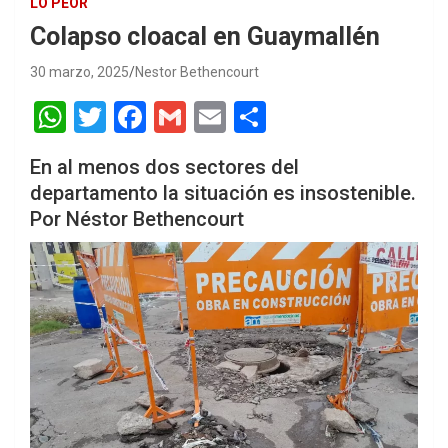
LO PEOR
Colapso cloacal en Guaymallén
30 marzo, 2025
Nestor Bethencourt
W
T
F
G
E
S
h
wi
a
m
m
h
En al menos dos sectores del
at
tt
ce
ail
ail
ar
departamento la situación es insostenible.
s
er
b
e
Por Néstor Bethencourt
A
o
p
o
p
k