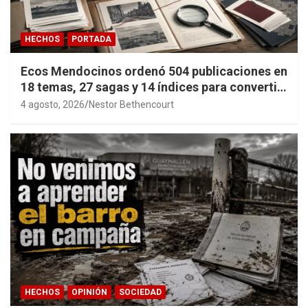
HECHOS
PORTADA
Ecos Mendocinos ordenó 504 publicaciones en
18 temas, 27 sagas y 14 índices para convertir
años de investigación en memoria pública
4 agosto, 2026
Nestor Bethencourt
accesible.
HECHOS
OPINIÓN
SOCIEDAD