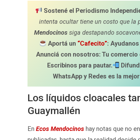
Sostené el Periodismo Independi
intenta ocultar tiene un costo que la 
Mendocinos
siga destapando socavones
Aportá un
“Cafecito”
: Ayudanos 
Anunciá con nosotros: Tu comercio 
Escribinos para pautar.
Difund
WhatsApp y Redes es la mejor
Los líquidos cloacales t
Guaymallén
En
Ecos Mendocinos
hay notas que no en
publicadas, hasta que la realidad decide 