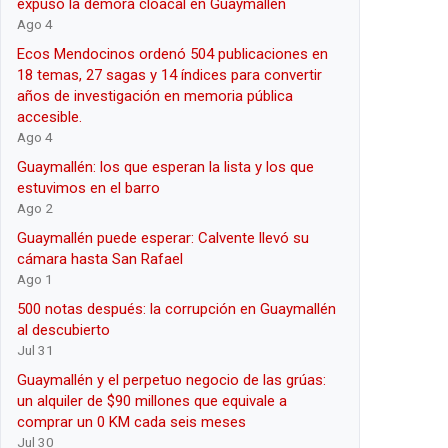
expuso la demora cloacal en Guaymallén
Ago 4
Ecos Mendocinos ordenó 504 publicaciones en
18 temas, 27 sagas y 14 índices para convertir
años de investigación en memoria pública
accesible.
Ago 4
Guaymallén: los que esperan la lista y los que
estuvimos en el barro
Ago 2
Guaymallén puede esperar: Calvente llevó su
cámara hasta San Rafael
Ago 1
500 notas después: la corrupción en Guaymallén
al descubierto
Jul 31
Guaymallén y el perpetuo negocio de las grúas:
un alquiler de $90 millones que equivale a
comprar un 0 KM cada seis meses
Jul 30