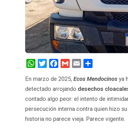
W
T
F
G
E
S
h
wi
a
m
m
h
En marzo de 2025,
Ecos Mendocinos
ya h
at
tt
ce
ail
ail
ar
detectado arrojando
s
er
b
desechos cloacale
e
A
o
contado algo peor: el intento de intimidar
p
o
persecución interna contra quien hizo su
p
k
historia no parece vieja. Parece vigente.