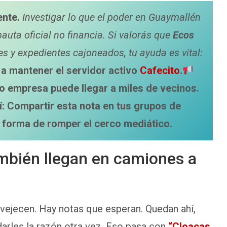
ente.
Investigar lo que el poder en Guaymallén
pauta oficial no financia. Si valorás que
Ecos
 y expedientes cajoneados, tu ayuda es vital:
a mantener el servidor activo
Cafecito
.
o empresa puede llegar a miles de vecinos.
í: Compartir esta nota en tus grupos de
 forma de romper el cerco mediático.
ambién llegan en camiones a
vejecen. Hay notas que esperan. Quedan ahí,
darles la razón otra vez. Eso pasa con
“Cloacas