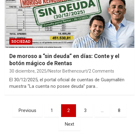
SOCIEDAD
De moroso a “sin deuda” en días: Conte y el
botón mágico de Rentas
30 diciembre, 2025
Nestor Bethencourt
2 Comments
El 30/12/2025, el portal oficial de cuentas de Guaymallén
muestra “La cuenta no posee deuda” para…
Paginación
Previous
1
2
3
…
8
de
Next
entradas