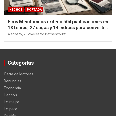
HECHOS
PORTADA
Ecos Mendocinos ordenó 504 publicaciones en
18 temas, 27 sagas y 14 índices para convertir
años de investigación en memoria pública
4 agosto, 2026
Nestor Bethencourt
accesible.
Categorías
Carta de lectores
Denuncias
Economía
Hechos
Lo mejor
Lo peor