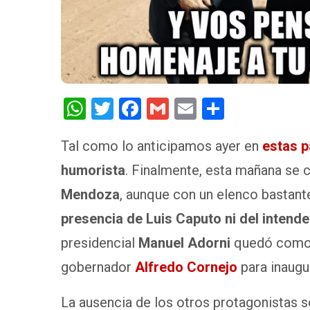
W
T
F
G
E
S
h
wi
a
m
m
h
Tal como lo anticipamos ayer en
estas p
at
tt
ce
ail
ail
ar
humorista
s
er
. Finalmente, esta mañana se
b
e
A
o
Mendoza
, aunque con un elenco bastant
p
o
presencia de Luis Caputo ni del intende
p
k
presidencial
Manuel Adorni
quedó como la
gobernador
Alfredo Cornejo
para inaugu
La ausencia de los otros protagonistas s