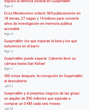
expuso la demora cloacal en Guaymallén
Ago 4
Ecos Mendocinos ordenó 504 publicaciones en
18 temas, 27 sagas y 14 índices para convertir
años de investigación en memoria pública
accesible.
Ago 4
Guaymallén: los que esperan la lista y los que
estuvimos en el barro
Ago 2
Guaymallén puede esperar: Calvente llevó su
cámara hasta San Rafael
Ago 1
500 notas después: la corrupción en Guaymallén
al descubierto
Jul 31
Guaymallén y el perpetuo negocio de las grúas:
un alquiler de $90 millones que equivale a
comprar un 0 KM cada seis meses
Jul 30