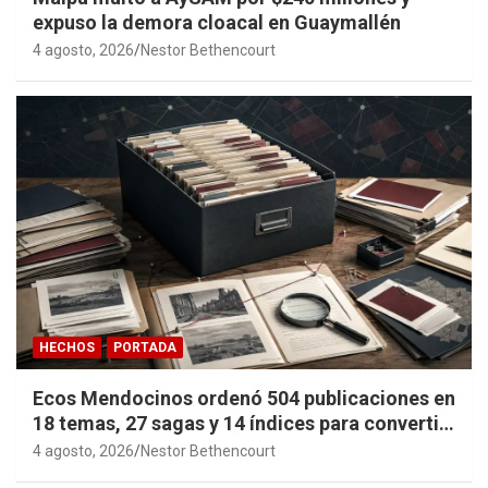
expuso la demora cloacal en Guaymallén
4 agosto, 2026
Nestor Bethencourt
HECHOS
PORTADA
Ecos Mendocinos ordenó 504 publicaciones en
18 temas, 27 sagas y 14 índices para convertir
años de investigación en memoria pública
4 agosto, 2026
Nestor Bethencourt
accesible.