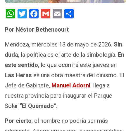
W
T
F
G
E
S
h
wi
a
m
m
h
Por Néstor Bethencourt
at
tt
ce
ail
ail
ar
s
er
b
e
Mendoza, miércoles 13 de mayo de 2026.
Sin
A
o
duda
, la política es el arte de la simbología.
En
p
o
este sentido
, lo que ocurrirá este jueves en
p
k
Las Heras
es una obra maestra del cinismo. El
Jefe de Gabinete,
Manuel Adorni
, llega a
nuestra provincia para inaugurar el Parque
Solar
“El Quemado”
.
Por cierto
, el nombre no podría ser más
adecuado. Adorni arriba con la imagen pública