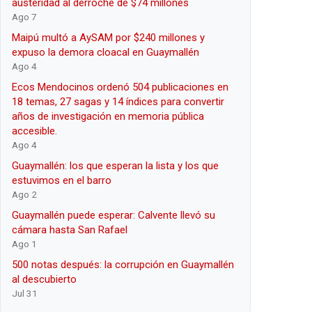
austeridad al derroche de $74 millones
Ago 7
Maipú multó a AySAM por $240 millones y
expuso la demora cloacal en Guaymallén
Ago 4
Ecos Mendocinos ordenó 504 publicaciones en
18 temas, 27 sagas y 14 índices para convertir
años de investigación en memoria pública
accesible.
Ago 4
Guaymallén: los que esperan la lista y los que
estuvimos en el barro
Ago 2
Guaymallén puede esperar: Calvente llevó su
cámara hasta San Rafael
Ago 1
500 notas después: la corrupción en Guaymallén
al descubierto
Jul 31