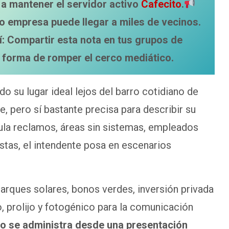
a mantener el servidor activo
Cafecito
.
o empresa puede llegar a miles de vecinos.
í: Compartir esta nota en tus grupos de
 forma de romper el cerco mediático.
 su lugar ideal lejos del barro cotidiano de
, pero sí bastante precisa para describir su
ula reclamos, áreas sin sistemas, empleados
stas, el intendente posa en escenarios
 parques solares, bonos verdes, inversión privada
 prolijo y fotogénico para la comunicación
o se administra desde una presentación