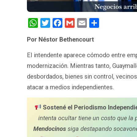
W
T
F
G
E
S
h
wi
a
m
m
h
Por Néstor Bethencourt
at
tt
ce
ail
ail
ar
s
er
b
e
El intendente aparece cómodo entre empr
A
o
modernización. Mientras tanto, Guaymal
p
o
desbordados, bienes sin control, vecino
p
k
atacar a medios independientes.
Sostené el Periodismo Independi
intenta ocultar tiene un costo que la 
Mendocinos
siga destapando socavones