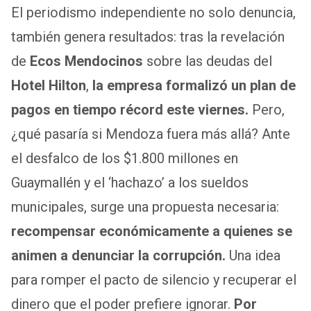
El periodismo independiente no solo denuncia,
at
tt
ce
ail
ail
ar
también genera resultados: tras la revelación
s
er
b
e
A
o
de
Ecos Mendocinos
sobre las deudas del
p
o
Hotel Hilton
,
la empresa formalizó un plan de
p
k
pagos en tiempo récord este viernes.
Pero,
¿qué pasaría si Mendoza fuera más allá? Ante
el desfalco de los $1.800 millones en
Guaymallén y el ‘hachazo’ a los sueldos
municipales, surge una propuesta necesaria:
recompensar económicamente a quienes se
animen a denunciar la corrupción.
Una idea
para romper el pacto de silencio y recuperar el
dinero que el poder prefiere ignorar.
Por