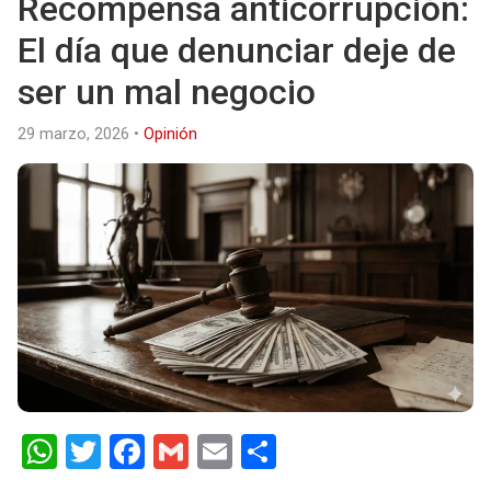
Recompensa anticorrupción:
El día que denunciar deje de
ser un mal negocio
29 marzo, 2026
•
Opinión
W
T
F
G
E
S
h
wi
a
m
m
h