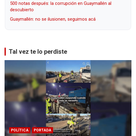
500 notas después: la corrupción en Guaymallén al
descubierto
Guaymallén: no se ilusionen, seguimos acá
Tal vez te lo perdiste
POLÍTICA
PORTADA