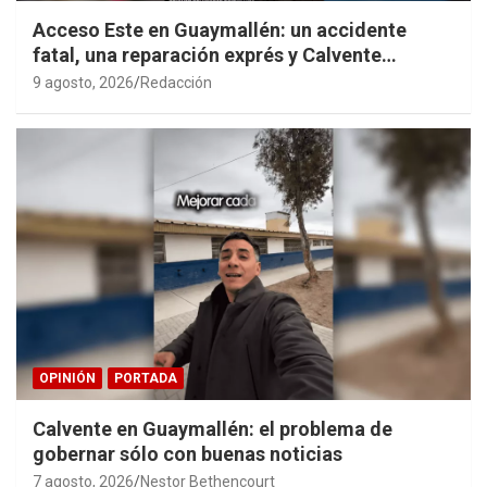
Acceso Este en Guaymallén: un accidente
fatal, una reparación exprés y Calvente
haciendo propaganda personal
9 agosto, 2026
Redacción
OPINIÓN
PORTADA
Calvente en Guaymallén: el problema de
gobernar sólo con buenas noticias
7 agosto, 2026
Nestor Bethencourt