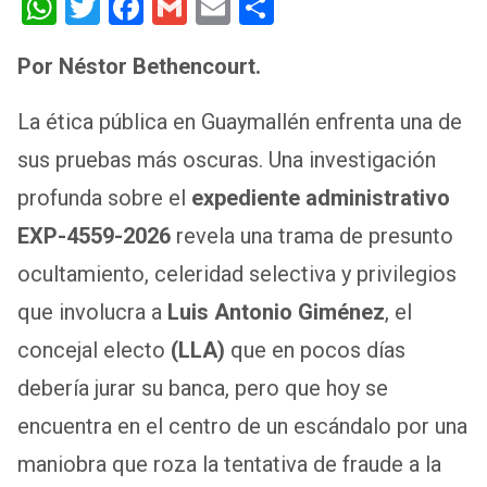
W
T
F
G
E
S
h
wi
a
m
m
h
Por Néstor Bethencourt.
at
tt
ce
ail
ail
ar
s
er
b
e
La ética pública en Guaymallén enfrenta una de
A
o
sus pruebas más oscuras. Una investigación
p
o
profunda sobre el
expediente administrativo
p
k
EXP-4559-2026
revela una trama de presunto
ocultamiento, celeridad selectiva y privilegios
que involucra a
Luis Antonio Giménez
, el
concejal electo
(LLA)
que en pocos días
debería jurar su banca, pero que hoy se
encuentra en el centro de un escándalo por una
maniobra que roza la tentativa de fraude a la