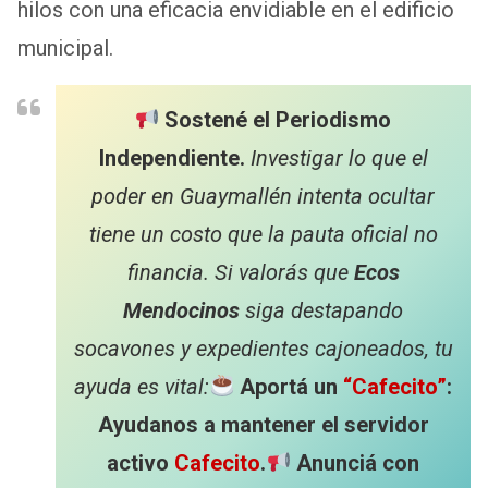
hilos con una eficacia envidiable en el edificio
municipal.
Sostené el Periodismo
Independiente.
Investigar lo que el
poder en Guaymallén intenta ocultar
tiene un costo que la pauta oficial no
financia. Si valorás que
Ecos
Mendocinos
siga destapando
socavones y expedientes cajoneados, tu
ayuda es vital:
Aportá un
“Cafecito”
:
Ayudanos a mantener el servidor
activo
Cafecito
.
Anunciá con