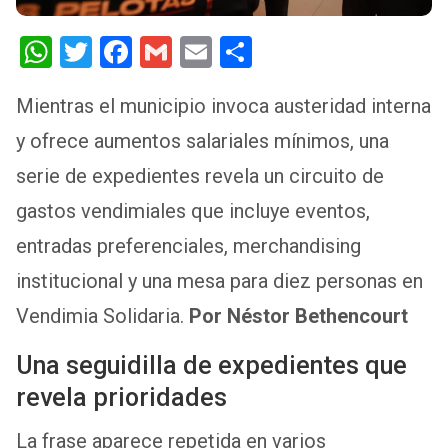
W
T
F
G
E
S
h
wi
a
m
m
h
Mientras el municipio invoca austeridad interna
at
tt
ce
ail
ail
ar
y ofrece aumentos salariales mínimos, una
s
er
b
e
A
o
serie de expedientes revela un circuito de
p
o
gastos vendimiales que incluye eventos,
p
k
entradas preferenciales, merchandising
institucional y una mesa para diez personas en
Vendimia Solidaria.
Por Néstor Bethencourt
Una seguidilla de expedientes que
revela prioridades
La frase aparece repetida en varios