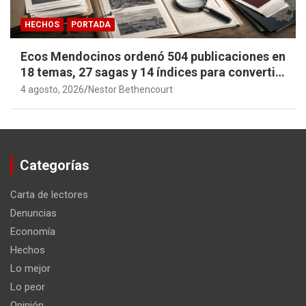
HECHOS
PORTADA
Ecos Mendocinos ordenó 504 publicaciones en
18 temas, 27 sagas y 14 índices para convertir
años de investigación en memoria pública
4 agosto, 2026
Nestor Bethencourt
accesible.
Categorías
Carta de lectores
Denuncias
Economía
Hechos
Lo mejor
Lo peor
Opinión