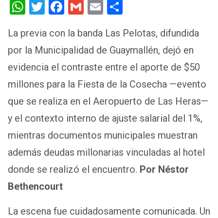
W
T
F
G
E
S
h
wi
a
m
m
h
La previa con la banda Las Pelotas, difundida
at
tt
ce
ail
ail
ar
por la Municipalidad de Guaymallén, dejó en
s
er
b
e
A
o
evidencia el contraste entre el aporte de $50
p
o
millones para la Fiesta de la Cosecha —evento
p
k
que se realiza en el Aeropuerto de Las Heras—
y el contexto interno de ajuste salarial del 1%,
mientras documentos municipales muestran
además deudas millonarias vinculadas al hotel
donde se realizó el encuentro.
Por Néstor
Bethencourt
La escena fue cuidadosamente comunicada. Un