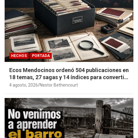
HECHOS
PORTADA
Ecos Mendocinos ordenó 504 publicaciones en
18 temas, 27 sagas y 14 índices para convertir
años de investigación en memoria pública
4 agosto, 2026
Nestor Bethencourt
accesible.