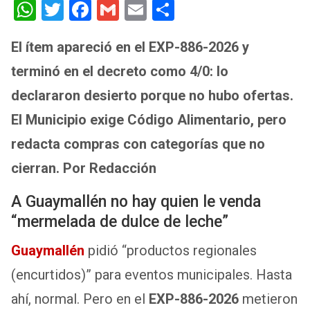
W
T
F
G
E
S
h
wi
a
m
m
h
El ítem apareció en el EXP-886-2026 y
at
tt
ce
ail
ail
ar
terminó en el decreto como 4/0: lo
s
er
b
e
A
o
declararon desierto porque no hubo ofertas.
p
o
El Municipio exige Código Alimentario, pero
p
k
redacta compras con categorías que no
cierran.
Por Redacción
A Guaymallén no hay quien le venda
“mermelada de dulce de leche”
Guaymallén
pidió “productos regionales
(encurtidos)” para eventos municipales. Hasta
ahí, normal. Pero en el
EXP-886-2026
metieron