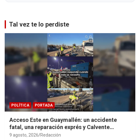
Tal vez te lo perdiste
POLÍTICA
PORTADA
Acceso Este en Guaymallén: un accidente
fatal, una reparación exprés y Calvente
haciendo propaganda personal
9 agosto, 2026
Redacción