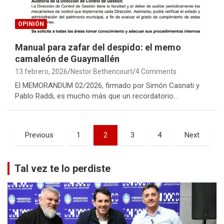
OPINIÓN
Manual para zafar del despido: el memo
camaleón de Guaymallén
13 febrero, 2026
Nestor Bethencourt
4 Comments
El MEMORANDUM 02/2026, firmado por Simón Casnati y
Pablo Raddi, es mucho más que un recordatorio…
Paginación
Previous
1
2
3
4
Next
de
entradas
Tal vez te lo perdiste