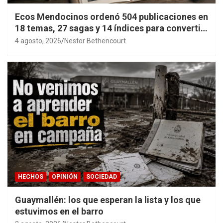
Ecos Mendocinos ordenó 504 publicaciones en
18 temas, 27 sagas y 14 índices para convertir
años de investigación en memoria pública
4 agosto, 2026
Nestor Bethencourt
accesible.
HECHOS
OPINIÓN
SOCIEDAD
Guaymallén: los que esperan la lista y los que
estuvimos en el barro