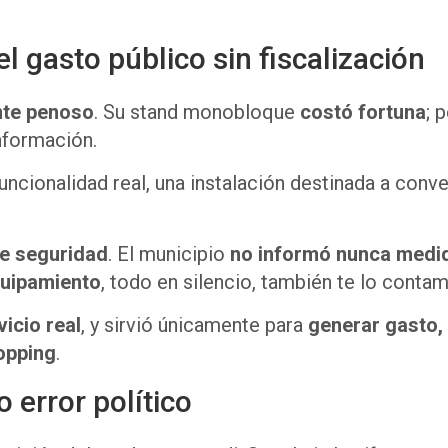
 gasto público sin fiscalización
nte penoso
. Su stand monobloque
costó fortuna
; 
nformación.
funcionalidad real, una instalación destinada a conv
de seguridad
. El municipio
no informó nunca medid
quipamiento
, todo en silencio, también te lo cont
icio real
, y sirvió únicamente para
generar gasto, 
opping
.
error político