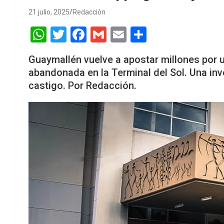
21 julio, 2025
Redacción
W
T
F
G
E
S
h
wi
a
m
m
h
Guaymallén vuelve a apostar millones por u
at
tt
ce
ail
ail
ar
abandonada en la Terminal del Sol. Una inv
s
er
b
e
castigo. Por Redacción.
A
o
p
o
p
k