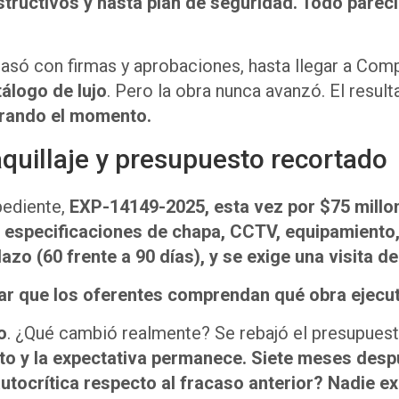
nstructivos y hasta plan de seguridad. Todo pare
 pasó con firmas y aprobaciones, hasta llegar a Com
álogo de lujo
. Pero la obra nunca avanzó. El resul
rando el momento.
quillaje y presupuesto recortado
pediente,
EXP-14149-2025, esta vez por $75 millo
 especificaciones de chapa, CCTV, equipamiento
zo (60 frente a 90 días), y se exige una visita de
ar que los oferentes comprendan qué obra ejecuta
o
. ¿Qué cambió realmente? Se rebajó el presupuesto
sto y la expectativa permanece. Siete meses despu
utocrítica respecto al fracaso anterior? Nadie exp