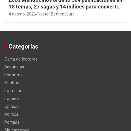
18 temas, 27 sagas y 14 índices para convertir
años de investigación en memoria pública
4 agosto, 2026
Nestor Bethencourt
accesible.
Categorías
Carta de lectores
Denuncias
Economía
Hechos
Lo mejor
Lo peor
Opinión
Política
Portada
Sin categoría