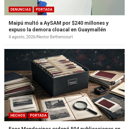
DENUNCIAS
PORTADA
Maipú multó a AySAM por $240 millones y
expuso la demora cloacal en Guaymallén
4 agosto, 2026
Nestor Bethencourt
HECHOS
PORTADA
Ecos Mendocinos ordenó 504 publicaciones en