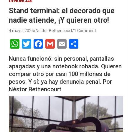
DENUNCIAS
Stand terminal: el decorado que
nadie atiende, ¡Y quieren otro!
4 mayo, 2025
Nestor Bethencourt
1 Comment
W
T
F
G
E
S
h
wi
a
m
m
h
Nunca funcionó: sin personal, pantallas
at
tt
ce
ail
ail
ar
apagadas y una notebook robada. Quieren
s
er
b
e
comprar otro por casi 100 millones de
A
o
pesos. Y sí: ya hay denuncia penal. Por
p
o
Néstor Bethencourt
p
k