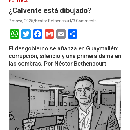
POLÍTICA
¿Calvente está dibujado?
7 mayo, 2025
Nestor Bethencourt
3 Comments
W
T
F
G
E
S
h
wi
a
m
m
h
El desgobierno se afianza en Guaymallén:
at
tt
ce
ail
ail
ar
corrupción, silencio y una primera dama en
s
er
b
e
las sombras. Por Néstor Bethencourt
A
o
p
o
p
k