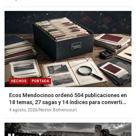
HECHOS
PORTADA
Ecos Mendocinos ordenó 504 publicaciones en
18 temas, 27 sagas y 14 índices para convertir
años de investigación en memoria pública
4 agosto, 2026
Nestor Bethencourt
accesible.