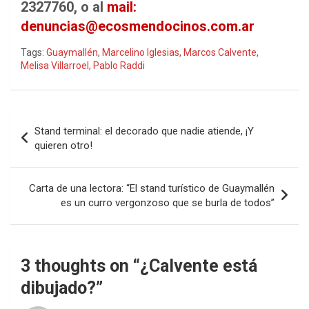
2327760, o al
mail:
denuncias@ecosmendocinos.com.ar
Tags:
Guaymallén
,
Marcelino Iglesias
,
Marcos Calvente
,
Melisa Villarroel
,
Pablo Raddi
Navegación
Stand terminal: el decorado que nadie atiende, ¡Y
de
quieren otro!
entradas
Carta de una lectora: “El stand turístico de Guaymallén
es un curro vergonzoso que se burla de todos”
3 thoughts on “
¿Calvente está
dibujado?
”