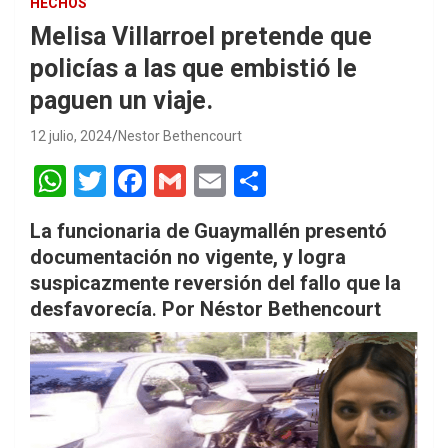
HECHOS
Melisa Villarroel pretende que
policías a las que embistió le
paguen un viaje.
12 julio, 2024
Nestor Bethencourt
W
T
F
G
E
S
h
wi
a
m
m
h
La funcionaria de Guaymallén presentó
at
tt
ce
ail
ail
ar
documentación no vigente, y logra
s
er
b
e
suspicazmente reversión del fallo que la
A
o
desfavorecía
.
Por Néstor Bethencourt
p
o
p
k