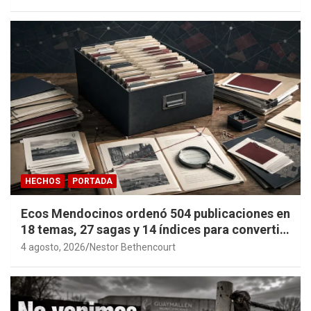
HECHOS
PORTADA
Ecos Mendocinos ordenó 504 publicaciones en
18 temas, 27 sagas y 14 índices para convertir
años de investigación en memoria pública
4 agosto, 2026
Nestor Bethencourt
accesible.