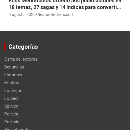
Ecos Mendocinos ordenó 504 publicaciones en
18 temas, 27 sagas y 14 índices para convertir
años de investigación en memoria pública
4 agosto, 2026
Nestor Bethencourt
accesible.
Categorías
Carta de lectores
Denuncias
Economía
Hechos
Lo mejor
Lo peor
Opinión
Política
Portada
Sin categoría