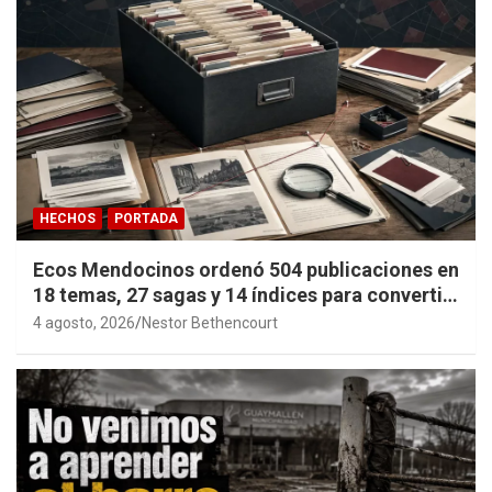
HECHOS
PORTADA
Ecos Mendocinos ordenó 504 publicaciones en
18 temas, 27 sagas y 14 índices para convertir
años de investigación en memoria pública
4 agosto, 2026
Nestor Bethencourt
accesible.