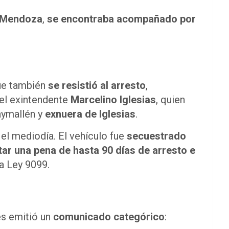
 Mendoza
,
se encontraba acompañado por
que también
se resistió al arresto
,
del exintendente
Marcelino Iglesias
, quien
aymallén y
exnuera de Iglesias
.
el mediodía. El vehículo fue
secuestrado
ar una pena de hasta 90 días de arresto e
la Ley 9099.
es emitió un
comunicado categórico
: