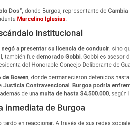
olo Dos”
, donde Burgoa, representante de
Cambia
endente
Marcelino Iglesias
.
scándalo institucional
 negó a presentar su licencia de conducir
, sino 
l, también fue
demorado Gobbi
. Gobbi es asesor 
presidenta del Honorable Concejo Deliberante de Gu
6 de Bowen
, donde permanecieron detenidos hasta 
la
Justicia Contravencional
.
Burgoa podría enfrent
, además de una
multa de hasta $4.500.000
, según 
ia inmediata de Burgoa
 tardó en reaccionar. A través de sus redes social