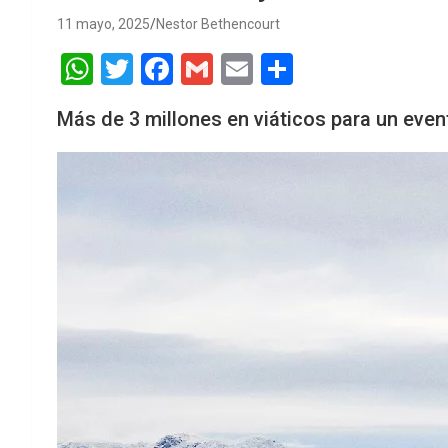
11 mayo, 2025
Nestor Bethencourt
W
T
F
G
E
S
h
wi
a
m
m
h
Más de 3 millones en viáticos para un eve
at
tt
ce
ail
ail
ar
s
er
b
e
A
o
p
o
p
k