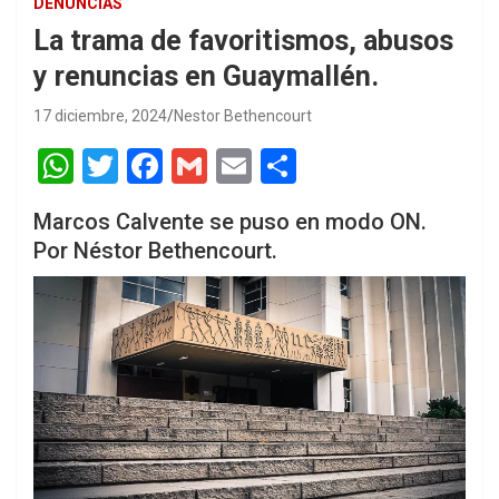
DENUNCIAS
La trama de favoritismos, abusos
y renuncias en Guaymallén.
17 diciembre, 2024
Nestor Bethencourt
W
T
F
G
E
S
h
wi
a
m
m
h
Marcos Calvente se puso en modo ON.
at
tt
ce
ail
ail
ar
Por Néstor Bethencourt.
s
er
b
e
A
o
p
o
p
k