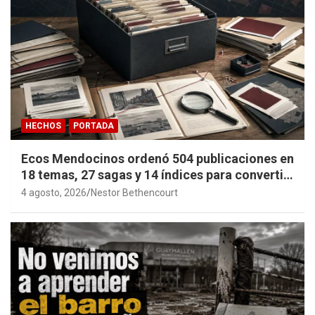
HECHOS
PORTADA
Ecos Mendocinos ordenó 504 publicaciones en
18 temas, 27 sagas y 14 índices para convertir
años de investigación en memoria pública
4 agosto, 2026
Nestor Bethencourt
accesible.