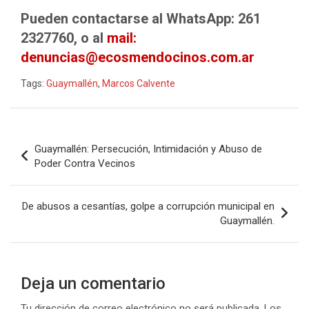
Pueden contactarse al WhatsApp: 261
2327760, o al
mail:
denuncias@ecosmendocinos.com.ar
Tags:
Guaymallén
,
Marcos Calvente
Navegación
Guaymallén: Persecución, Intimidación y Abuso de
de
Poder Contra Vecinos
entradas
De abusos a cesantías, golpe a corrupción municipal en
Guaymallén.
Deja un comentario
Tu dirección de correo electrónico no será publicada.
Los