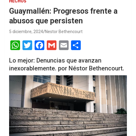
HECHOS
Guaymallén: Progresos frente a
abusos que persisten
5 diciembre, 2024
Nestor Bethencourt
W
T
F
G
E
S
h
wi
a
m
m
h
Lo mejor: Denuncias que avanzan
at
tt
ce
ail
ail
ar
inexorablemente. por Néstor Bethencourt.
s
er
b
e
A
o
p
o
p
k