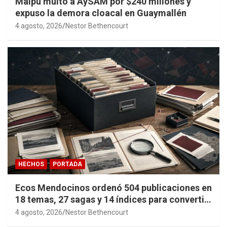
Maipú multó a AySAM por $240 millones y
expuso la demora cloacal en Guaymallén
4 agosto, 2026
Nestor Bethencourt
HECHOS
PORTADA
Ecos Mendocinos ordenó 504 publicaciones en
18 temas, 27 sagas y 14 índices para convertir
años de investigación en memoria pública
4 agosto, 2026
Nestor Bethencourt
accesible.