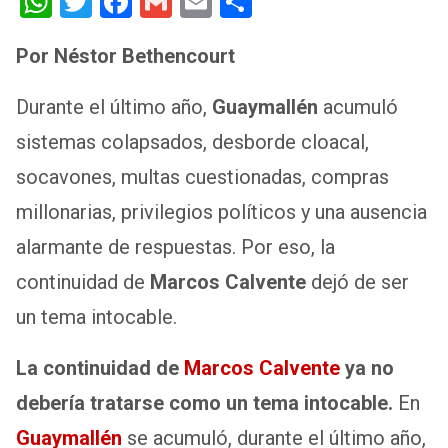
W
T
F
G
E
S
h
wi
a
m
m
h
Por Néstor Bethencourt
at
tt
ce
ail
ail
ar
s
er
b
e
Durante el último año,
Guaymallén
acumuló
A
o
sistemas colapsados, desborde cloacal,
p
o
socavones, multas cuestionadas, compras
p
k
millonarias, privilegios políticos y una ausencia
alarmante de respuestas. Por eso, la
continuidad de
Marcos Calvente
dejó de ser
un tema intocable.
La continuidad de
Marcos Calvente
ya no
debería tratarse como un tema intocable.
En
Guaymallén
se acumuló, durante el último año,