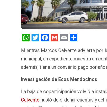
W
T
F
G
E
S
h
wi
a
m
m
h
Mientras Marcos Calvente advierte por l
at
tt
ce
ail
ail
ar
municipal, un expediente muestra un cont
s
er
b
e
A
o
además, tiene un convenio pago por año
p
o
Investigación de Ecos Mendocinos
p
k
La baja de coparticipación volvió a instal
Calvente
habló de ordenar cuentas y achi