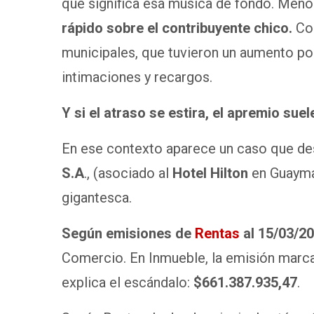
qué significa esa música de fondo. Men
rápido sobre el contribuyente chico.
Con
municipales, que tuvieron un aumento por
intimaciones y recargos.
Y si el atraso se estira, el apremio s
En ese contexto aparece un caso que d
S.A
., (asociado al
Hotel Hilton
en Guaymal
gigantesca.
Según emisiones de
Rentas
al 15/03/2
Comercio. En Inmueble, la emisión marc
explica el escándalo:
$661.387.935,47
.