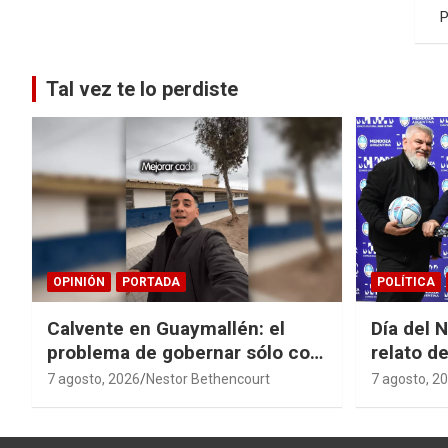
Paginación
P
de
entradas
Tal vez te lo perdiste
OPINIÓN
PORTADA
POLÍTICA
Calvente en Guaymallén: el
Día del 
problema de gobernar sólo con
relato de
buenas noticias
derroche
7 agosto, 2026
Nestor Bethencourt
7 agosto, 2