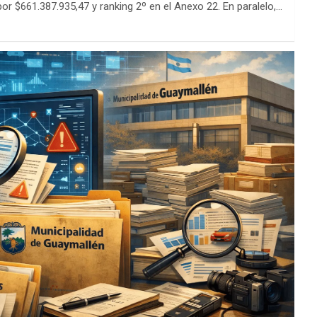
por $661.387.935,47 y ranking 2º en el Anexo 22. En paralelo,…