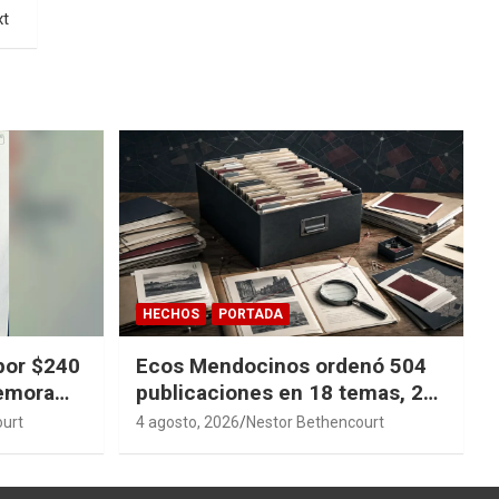
xt
HECHOS
PORTADA
por $240
Ecos Mendocinos ordenó 504
demora
publicaciones en 18 temas, 27
sagas y 14 índices para
ourt
4 agosto, 2026
Nestor Bethencourt
convertir años de investigación
en memoria pública accesible.