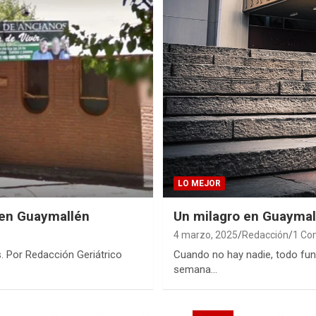
LO MEJOR
 en Guaymallén
Un milagro en Guaymall
4 marzo, 2025
Redacción
1 C
s. Por Redacción Geriátrico
Cuando no hay nadie, todo fun
semana…