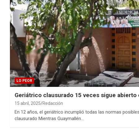
LO PEOR
Geriátrico clausurado 15 veces sigue abierto
15 abril, 2025
Redacción
En 12 años, el geriátrico incumplió todas las normas posible
clausurado Mientras Guaymallén…