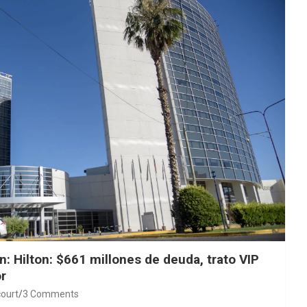
: Hilton: $661 millones de deuda, trato VIP
r
ourt
3 Comments