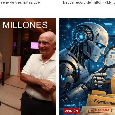
serie de tres notas que
Deuda récord del Hilton (KLP) 
OPINIÓN