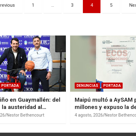
revious
1
…
3
4
5
Ne
PORTADA
DENUNCIAS
PORTADA
Niño en Guaymallén: del
Maipú multó a AySAM 
 la austeridad al
millones y expuso la 
 de $74 millones
cloacal en Guaymallén
026
Nestor Bethencourt
4 agosto, 2026
Nestor Bethenc