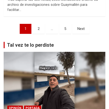
archivo de investigaciones sobre Guaymallén para
facilitar…
Paginación
1
2
…
5
Next
de
entradas
Tal vez te lo perdiste
OPINIÓN
PORTADA