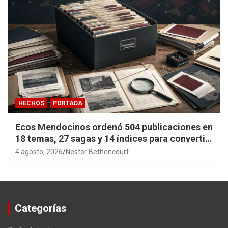
HECHOS
PORTADA
Ecos Mendocinos ordenó 504 publicaciones en
18 temas, 27 sagas y 14 índices para convertir
años de investigación en memoria pública
4 agosto, 2026
Nestor Bethencourt
accesible.
Categorías