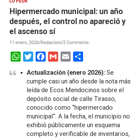
LO PEOR
Hipermercado municipal: un año
después, el control no apareció y
el ascenso sí
11 enero, 2026
Redacción
2 Comments
W
T
F
G
E
S
h
wi
a
m
m
h
Actualización (enero 2026):
Se
at
tt
ce
ail
ail
ar
cumple casi un año desde la nota más
s
er
b
e
leída de Ecos Mendocinos sobre el
A
o
depósito social de calle Tirasso,
p
o
conocido como “hipermercado
p
k
municipal”. A la fecha, el municipio no
exhibió públicamente un esquema
completo y verificable de inventarios,