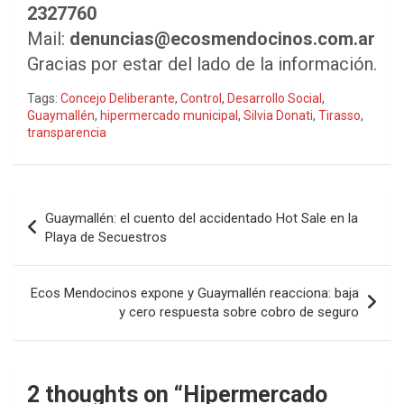
2327760
Mail:
denuncias@ecosmendocinos.com.ar
Gracias por estar del lado de la información.
Tags:
Concejo Deliberante
,
Control
,
Desarrollo Social
,
Guaymallén
,
hipermercado municipal
,
Silvia Donati
,
Tirasso
,
transparencia
Navegación
Guaymallén: el cuento del accidentado Hot Sale en la
de
Playa de Secuestros
entradas
Ecos Mendocinos expone y Guaymallén reacciona: baja
y cero respuesta sobre cobro de seguro
2 thoughts on “
Hipermercado