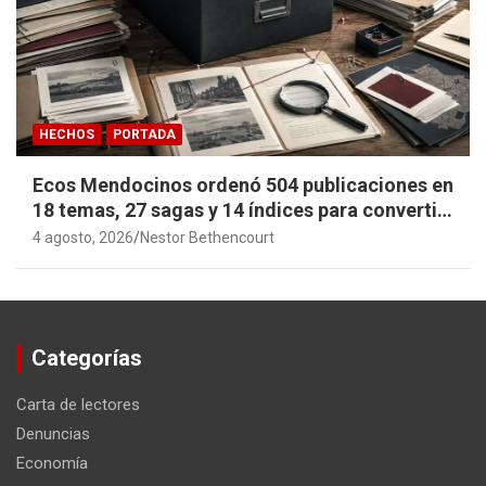
HECHOS
PORTADA
Ecos Mendocinos ordenó 504 publicaciones en
18 temas, 27 sagas y 14 índices para convertir
años de investigación en memoria pública
4 agosto, 2026
Nestor Bethencourt
accesible.
Categorías
Carta de lectores
Denuncias
Economía