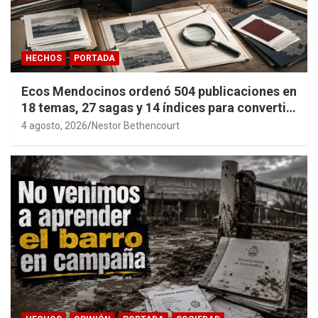
HECHOS
PORTADA
Ecos Mendocinos ordenó 504 publicaciones en
18 temas, 27 sagas y 14 índices para convertir
años de investigación en memoria pública
4 agosto, 2026
Nestor Bethencourt
accesible.