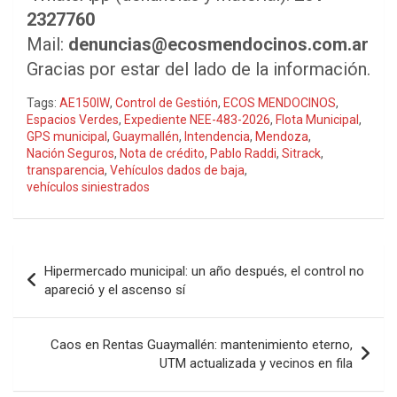
2327760
Mail:
denuncias@ecosmendocinos.com.ar
Gracias por estar del lado de la información.
Tags:
AE150IW
,
Control de Gestión
,
ECOS MENDOCINOS
,
Espacios Verdes
,
Expediente NEE-483-2026
,
Flota Municipal
,
GPS municipal
,
Guaymallén
,
Intendencia
,
Mendoza
,
Nación Seguros
,
Nota de crédito
,
Pablo Raddi
,
Sitrack
,
transparencia
,
Vehículos dados de baja
,
vehículos siniestrados
Navegación
Hipermercado municipal: un año después, el control no
de
apareció y el ascenso sí
entradas
Caos en Rentas Guaymallén: mantenimiento eterno,
UTM actualizada y vecinos en fila