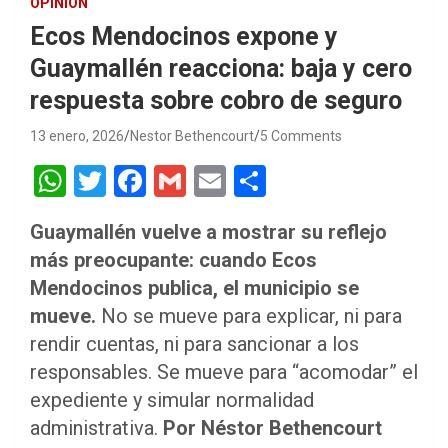
OPINIÓN
Ecos Mendocinos expone y
Guaymallén reacciona: baja y cero
respuesta sobre cobro de seguro
13 enero, 2026
Nestor Bethencourt
5 Comments
W
T
F
G
E
S
h
wi
a
m
m
h
Guaymallén vuelve a mostrar su reflejo
at
tt
ce
ail
ail
ar
más preocupante: cuando Ecos
s
er
b
e
Mendocinos publica, el municipio se
A
o
mueve.
No se mueve para explicar, ni para
p
o
rendir cuentas, ni para sancionar a los
p
k
responsables. Se mueve para “acomodar” el
expediente y simular normalidad
administrativa.
Por Néstor Bethencourt