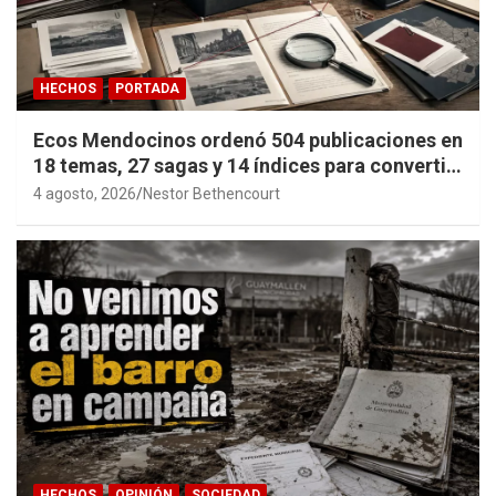
HECHOS
PORTADA
Ecos Mendocinos ordenó 504 publicaciones en
18 temas, 27 sagas y 14 índices para convertir
años de investigación en memoria pública
4 agosto, 2026
Nestor Bethencourt
accesible.
HECHOS
OPINIÓN
SOCIEDAD