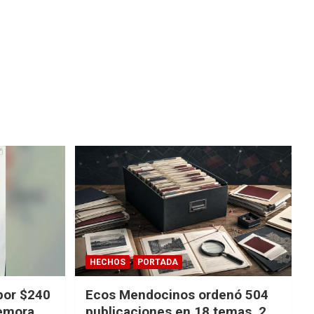
HECHOS
PORTADA
por $240
Ecos Mendocinos ordenó 504
demora
publicaciones en 18 temas, 27