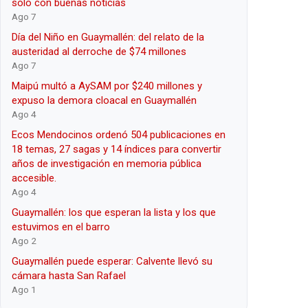
sólo con buenas noticias
Ago 7
Día del Niño en Guaymallén: del relato de la
austeridad al derroche de $74 millones
Ago 7
Maipú multó a AySAM por $240 millones y
expuso la demora cloacal en Guaymallén
Ago 4
Ecos Mendocinos ordenó 504 publicaciones en
18 temas, 27 sagas y 14 índices para convertir
años de investigación en memoria pública
accesible.
Ago 4
Guaymallén: los que esperan la lista y los que
estuvimos en el barro
Ago 2
Guaymallén puede esperar: Calvente llevó su
cámara hasta San Rafael
Ago 1