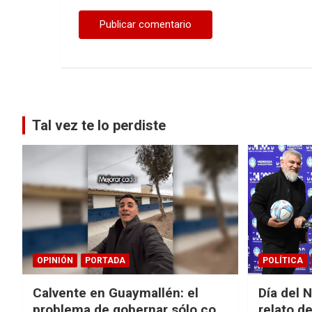
Tal vez te lo perdiste
OPINIÓN
PORTADA
POLÍTICA
Calvente en Guaymallén: el
Día del 
problema de gobernar sólo con
relato de