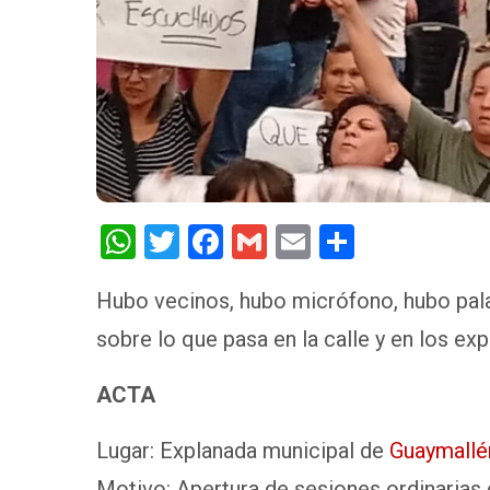
W
T
F
G
E
S
h
wi
a
m
m
h
Hubo vecinos, hubo micrófono, hubo pala
at
tt
ce
ail
ail
ar
sobre lo que pasa en la calle y en los ex
s
er
b
e
A
o
ACTA
p
o
p
k
Lugar: Explanada municipal de
Guaymallé
Motivo: Apertura de sesiones ordinarias