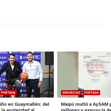
PORTADA
DENUNCIAS
PORTADA
Niño en Guaymallén: del
Maipú multó a AySAM 
 la austeridad al
millones y expuso la 