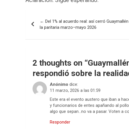
Aclaración: Sigue esperando.
Navegación
← Del 1% al acuerdo real: así cerró Guaymallén
de
la paritaria marzo–mayo 2026
entradas
2 thoughts on “
Guaymallén
respondió sobre la realid
Anónimo
dice:
11 marzo, 2026 a las 01:59
Este era el evento austero que iban a hace
y funcionarios de entes apañando al pollo
algo que sepan…no va a pasar. Voten a co
Responder