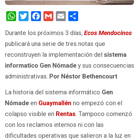
W
T
F
G
E
S
h
wi
a
m
m
h
Durante los próximos 3 días,
Ecos Mendocinos
at
tt
ce
ail
ail
ar
publicará una serie de tres notas que
s
er
b
e
A
o
reconstruyen la implementación del
sistema
p
o
informatico Gen Nómade
y sus consecuencias
p
k
administrativas.
Por Néstor Bethencourt
La historia del sistema informático
Gen
Nómade
en
Guaymallén
no empezó con el
colapso visible en
Rentas
. Tampoco comenzó
con los reclamos internos ni con las
dificultades operativas que salieron a la luz en