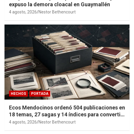
expuso la demora cloacal en Guaymallén
4 agosto, 2026
Nestor Bethencourt
HECHOS
PORTADA
Ecos Mendocinos ordenó 504 publicaciones en
18 temas, 27 sagas y 14 índices para convertir
años de investigación en memoria pública
4 agosto, 2026
Nestor Bethencourt
accesible.