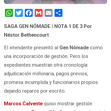
W
T
F
G
E
S
h
wi
a
m
m
h
SAGA GEN NÓMADE | NOTA 1 DE 3
Por
at
tt
ce
ail
ail
ar
Néstor Bethencourt
s
er
b
e
A
o
El intendente presentó al
Gen Nómade
como
p
o
una incorporación de gestión. Pero los
p
k
expedientes muestran otra cronología:
adjudicación millonaria, pagos previos,
promesa incumplida y funcionarios propios
dejando reparos por escrito.
Marcos Calvente
quiso mostrar gestión