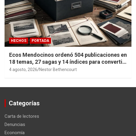
HECHOS
PORTADA
Ecos Mendocinos ordenó 504 publicaciones en
18 temas, 27 sagas y 14 índices para convertir
años de investigación en memoria pública
4 agosto, 2026
Nestor Bethencourt
accesible.
Categorías
Carta de lectores
Denuncias
Economía