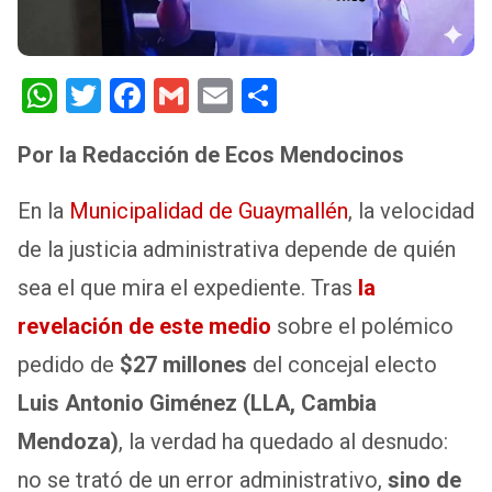
W
T
F
G
E
S
h
wi
a
m
m
h
Por la Redacción de Ecos Mendocinos
at
tt
ce
ail
ail
ar
s
er
b
e
En la
Municipalidad de Guaymallén
, la velocidad
A
o
de la justicia administrativa depende de quién
p
o
sea el que mira el expediente. Tras
la
p
k
revelación de este medio
sobre el polémico
pedido de
$27 millones
del concejal electo
Luis Antonio Giménez
(LLA, Cambia
Mendoza)
, la verdad ha quedado al desnudo:
no se trató de un error administrativo,
sino de