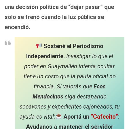
una decisión política de “dejar pasar” que
solo se frenó cuando la luz pública se
encendió.
Sostené el Periodismo
Independiente.
Investigar lo que el
poder en Guaymallén intenta ocultar
tiene un costo que la pauta oficial no
financia. Si valorás que
Ecos
Mendocinos
siga destapando
socavones y expedientes cajoneados, tu
ayuda es vital:
Aportá un
“Cafecito”
:
Ayudanos a mantener el servidor