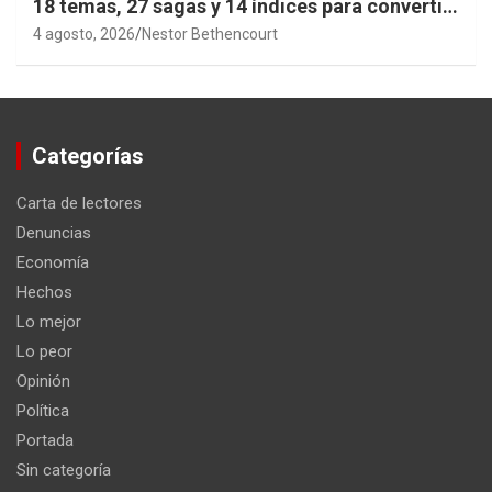
18 temas, 27 sagas y 14 índices para convertir
años de investigación en memoria pública
4 agosto, 2026
Nestor Bethencourt
accesible.
Categorías
Carta de lectores
Denuncias
Economía
Hechos
Lo mejor
Lo peor
Opinión
Política
Portada
Sin categoría