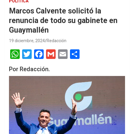
POLÍTICA
Marcos Calvente solicitó la
renuncia de todo su gabinete en
Guaymallén
19 diciembre, 2024
Redacción
W
T
F
G
E
S
h
wi
a
m
m
h
Por Redacción.
at
tt
ce
ail
ail
ar
s
er
b
e
A
o
p
o
p
k