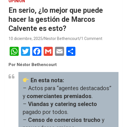
OPINIÓN
En serio, ¿lo mejor que puede
hacer la gestión de Marcos
Calvente es esto?
10 diciembre, 2025
Nestor Bethencourt
1 Comment
W
T
F
G
E
S
h
wi
a
m
m
h
Por Néstor Bethencourt
at
tt
ce
ail
ail
ar
s
er
b
e
En esta nota:
A
o
– Actos para “agentes destacados”
p
o
y
comerciantes premiados
.
p
k
–
Viandas y catering selecto
pagado por todos.
–
Censo de comercios trucho
y