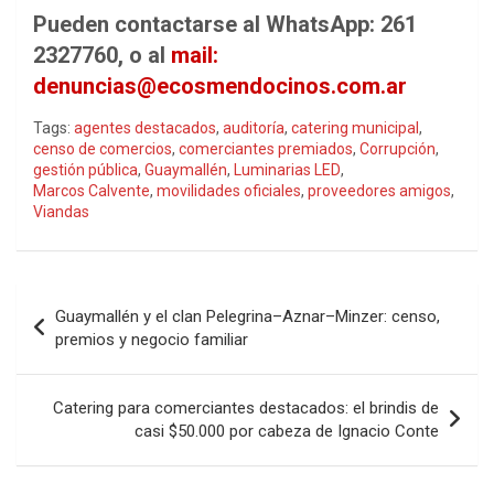
Pueden contactarse al WhatsApp: 261
2327760, o al
mail:
denuncias@ecosmendocinos.com.ar
Tags:
agentes destacados
,
auditoría
,
catering municipal
,
censo de comercios
,
comerciantes premiados
,
Corrupción
,
gestión pública
,
Guaymallén
,
Luminarias LED
,
Marcos Calvente
,
movilidades oficiales
,
proveedores amigos
,
Viandas
Navegación
Guaymallén y el clan Pelegrina–Aznar–Minzer: censo,
de
premios y negocio familiar
entradas
Catering para comerciantes destacados: el brindis de
casi $50.000 por cabeza de Ignacio Conte