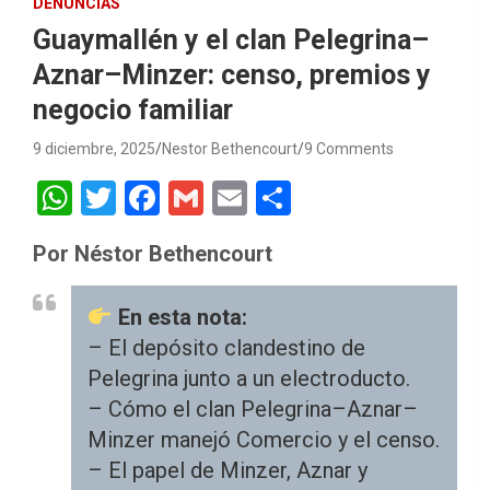
DENUNCIAS
Guaymallén y el clan Pelegrina–
Aznar–Minzer: censo, premios y
negocio familiar
9 diciembre, 2025
Nestor Bethencourt
9 Comments
W
T
F
G
E
S
h
wi
a
m
m
h
Por Néstor Bethencourt
at
tt
ce
ail
ail
ar
s
er
b
e
En esta nota:
A
o
– El depósito clandestino de
p
o
Pelegrina junto a un electroducto.
p
k
– Cómo el clan Pelegrina–Aznar–
Minzer manejó Comercio y el censo.
– El papel de Minzer, Aznar y