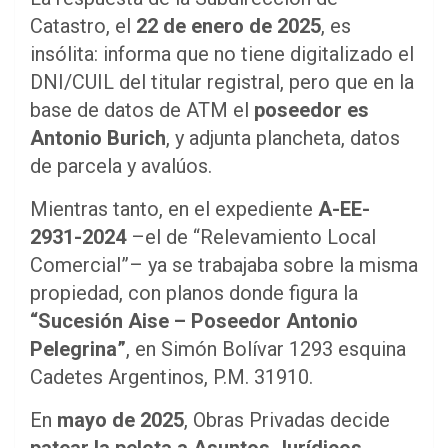
Catastro, el
22 de enero de 2025
, es
insólita: informa que no tiene digitalizado el
DNI/CUIL del titular registral, pero que en la
base de datos de ATM el
poseedor es
Antonio Burich
, y adjunta plancheta, datos
de parcela y avalúos.
Mientras tanto, en el expediente
A-EE-
2931-2024
–el de “Relevamiento Local
Comercial”– ya se trabajaba sobre la misma
propiedad, con planos donde figura la
“Sucesión Aise – Poseedor Antonio
Pelegrina”
, en Simón Bolívar 1293 esquina
Cadetes Argentinos, P.M. 31910.
En
mayo de 2025
, Obras Privadas decide
patear la pelota a Asuntos Jurídicos
,