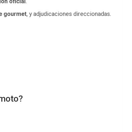
ón oficial
.
te gourmet
, y adjudicaciones direccionadas.
 moto?