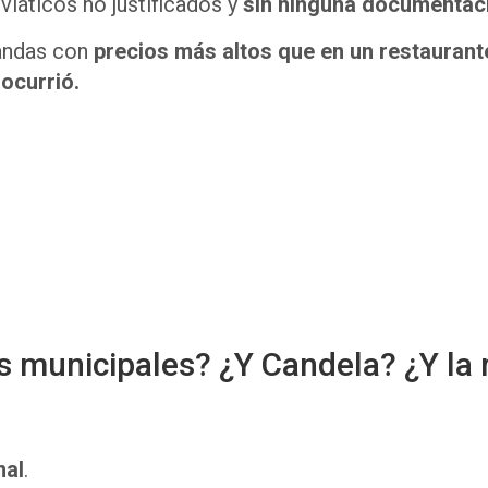
 viáticos no justificados y
sin ninguna documentaci
iandas con
precios más altos que en un restauran
ocurrió.
s municipales? ¿Y Candela? ¿Y la
nal
.