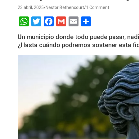
23 abril, 2025
Nestor Bethencourt
1 Comment
W
T
F
G
E
S
h
wi
a
m
m
h
Un municipio donde todo puede pasar, nadie
at
tt
ce
ail
ail
ar
¿Hasta cuándo podremos sostener esta fic
s
er
b
e
A
o
p
o
p
k