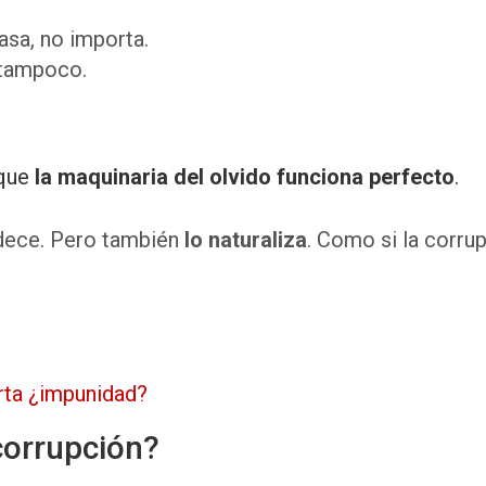
asa, no importa.
, tampoco.
rque
la maquinaria del olvido funciona perfecto
.
dece. Pero también
lo naturaliza
. Como si la corru
rta ¿impunidad?
corrupción?