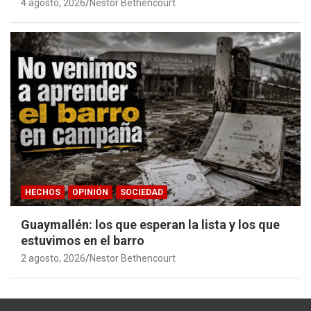
años de investigación en memoria pública
4 agosto, 2026
Nestor Bethencourt
accesible.
HECHOS
OPINIÓN
SOCIEDAD
Guaymallén: los que esperan la lista y los que
estuvimos en el barro
2 agosto, 2026
Nestor Bethencourt