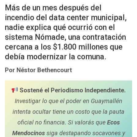
h
wi
a
m
m
h
Más de un mes después del
at
tt
ce
ail
ail
ar
incendio del data center municipal,
s
er
b
e
nadie explica qué ocurrió con el
A
o
sistema Nómade, una contratación
p
o
cercana a los $1.800 millones que
p
k
debía modernizar la comuna.
Por Néstor Bethencourt
Sostené el Periodismo Independiente.
Investigar lo que el poder en Guaymallén
intenta ocultar tiene un costo que la pauta
oficial no financia. Si valorás que
Ecos
Mendocinos
siga destapando socavones y