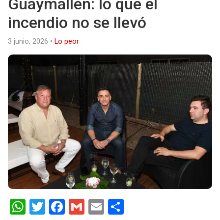
Guaymallén: lo que el
incendio no se llevó
3 junio, 2026
•
Lo peor
W
T
F
G
E
S